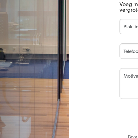
Voeg me
vergro
Door 