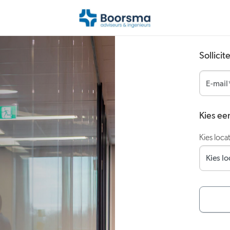
Sollicit
Kies een
Kies loca