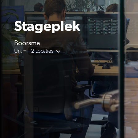
Stageplek
Boorsma
Urk +
2 Locaties