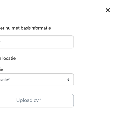
eer nu met basisinformatie
 locatie
tie*
Upload cv*