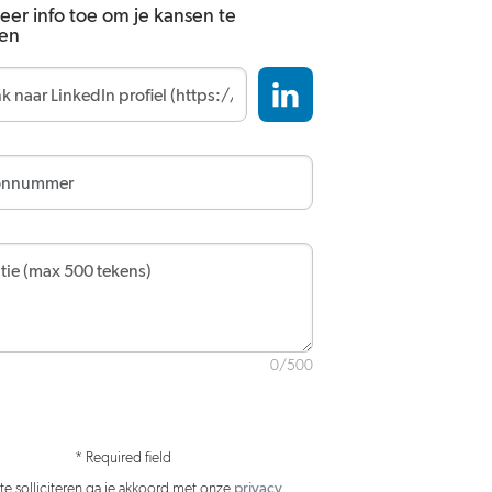
er info toe om je kansen te
ten
0/500
* Required field
te solliciteren ga je akkoord met onze
privacy